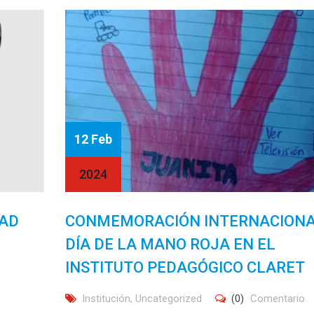
12 Feb
2024
DAD
CONMEMORACIÓN INTERNACION
DÍA DE LA MANO ROJA EN EL
INSTITUTO PEDAGÓGICO CLARET
Institución
,
Uncategorized
(0)
Comentario