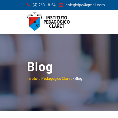
Saltar
(4) 263 18 24
colegioipc@gmail.com
al
contenido
Blog
Instituto Pedagógico Claret
-
Blog