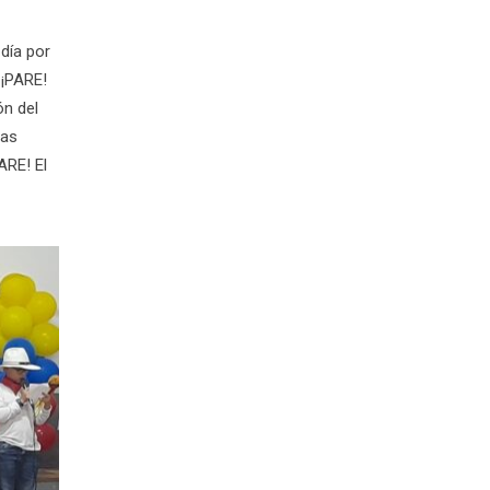
día por
 ¡PARE!
n del
las
ARE! El